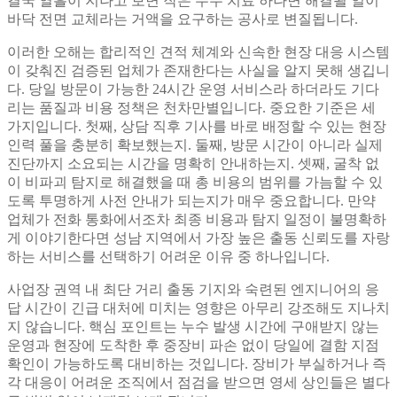
결국 열흘이 지나고 보면 작은 누수 치료 하나면 해결될 일이
바닥 전면 교체라는 거액을 요구하는 공사로 변질됩니다.
이러한 오해는 합리적인 견적 체계와 신속한 현장 대응 시스템
이 갖춰진 검증된 업체가 존재한다는 사실을 알지 못해 생깁니
다. 당일 방문이 가능한 24시간 운영 서비스라 하더라도 기다
리는 품질과 비용 정책은 천차만별입니다. 중요한 기준은 세
가지입니다. 첫째, 상담 직후 기사를 바로 배정할 수 있는 현장
인력 풀을 충분히 확보했는지. 둘째, 방문 시간이 아니라 실제
진단까지 소요되는 시간을 명확히 안내하는지. 셋째, 굴착 없
이 비파괴 탐지로 해결했을 때 총 비용의 범위를 가늠할 수 있
도록 투명하게 사전 안내가 되는지가 매우 중요합니다. 만약
업체가 전화 통화에서조차 최종 비용과 탐지 일정이 불명확하
게 이야기한다면 성남 지역에서 가장 높은 출동 신뢰도를 자랑
하는 서비스를 선택하기 어려운 이유 중 하나입니다.
사업장 권역 내 최단 거리 출동 기지와 숙련된 엔지니어의 응
답 시간이 긴급 대처에 미치는 영향은 아무리 강조해도 지나치
지 않습니다. 핵심 포인트는 누수 발생 시간에 구애받지 않는
운영과 현장에 도착한 후 중장비 파손 없이 당일에 결함 지점
확인이 가능하도록 대비하는 것입니다. 장비가 부실하거나 즉
각 대응이 어려운 조직에서 점검을 받으면 영세 상인들은 별다