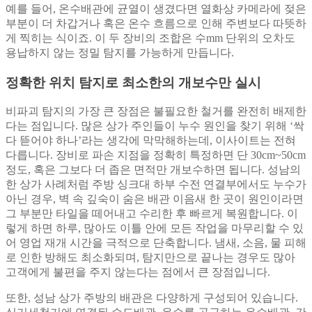
예를 들어, 온수배관에 균열이 생겼다면 열화상 카메라에 젖은
부분이 더 차갑거나 혹은 온수 흐름으로 인해 주변보다 따뜻하
게 찍히는 식이죠. 이 두 장비의 조합은 수mm 단위의 오차도
용납하지 않는 정밀 탐지를 가능하게 만듭니다.
정확한 위치 탐지로 최소한의 개보수만 실시
비파괴 탐지의 가장 큰 장점은 불필요한 철거를 완전히 배제한
다는 점입니다. 많은 상가 주인들이 누수 원인을 찾기 위해 ‘싹
다 뜯어야 하나’라는 생각에 막막해하는데, 이사이트는 전혀
다릅니다. 장비로 파손 지점을 정확히 특정하면 단 30cm~50cm
정도, 혹은 그보다 더 좁은 면적만 개보수하면 됩니다. 성남의
한 상가 사례처럼 주방 싱크대 하부 수전 연결부에서도 누수가
아닌 경우, 벽 속 깊숙이 숨은 배관 이음새 한 곳이 원인이라면
그 부분만 타일을 떼어내고 수리한 후 빠르게 복원합니다. 이
렇게 하면 하루, 많아도 이틀 안에 모든 작업을 마무리할 수 있
어 영업 재개 시간을 극적으로 단축합니다. 냄새, 소음, 물 피해
로 인한 방해도 최소화되며, 탐지만으로 끝나는 경우도 많아
고객에게 불편을 주지 않는다는 점에서 큰 장점입니다.
또한, 성남 상가 주방의 배관은 다양하게 구성되어 있습니다.