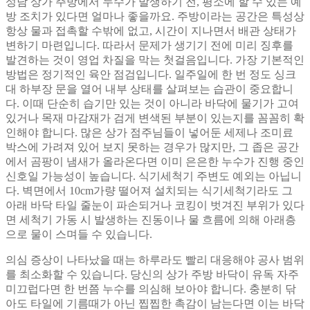
성남 상가 주방에서 누수가 발생하기 전, 평소에 할 수 있는 예
방 조치가 있다면 얼마나 좋을까요. 주방이라는 공간은 특성상
항상 물과 접촉할 수밖에 없고, 시간이 지나면서 배관 상태가
변하기 마련입니다. 따라서 문제가 생기기 전에 미리 징후를
발견하는 것이 영업 차질을 막는 첫걸음입니다. 가장 기본적인
방법은 정기적인 육안 점검입니다. 일주일에 한 번 정도 싱크
대 하부장 문을 열어 내부 상태를 살펴보는 습관이 중요합니
다. 이때 단순히 습기만 있는 것이 아니라 바닥에 물기가 고여
있거나 목재 마감재가 검게 변색된 부분이 있는지를 꼼꼼히 확
인해야 합니다. 많은 상가 점주님들이 넣어둔 세제나 조미료
박스에 가려져 있어 보지 못하는 경우가 많지만, 그 좁은 공간
에서 곰팡이 냄새가 올라온다면 이미 은은한 누수가 진행 중인
신호일 가능성이 높습니다. 식기세척기 주변도 예외는 아닙니
다. 벽면에서 10cm가량 떨어져 설치되는 식기세척기라도 그
아래 바닥 타일 줄눈이 파손되거나 코킹이 벗겨진 부위가 있다
면 세척기 가동 시 발생하는 진동이나 물 흐름에 의해 아래층
으로 물이 스며들 수 있습니다.
의심 증상이 나타났을 때는 하루라도 빨리 대응해야 공사 범위
를 최소화할 수 있습니다. 당신의 상가 주방 바닥이 유독 자주
미끄럽다면 한 번쯤 누수를 의심해 보아야 합니다. 충분히 닦
아도 타일에 기름때가 아닌 찝찝한 촉감이 남는다면 이는 바닥