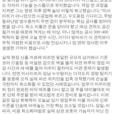
도 각자의 기능을 논스톱으로 유지했습니다. 작업 전 과정을
지켜본 그는 완료 직후 깜짝 놀라 이렇게 회고했습니다. “이사
이트가 아니었으면 시공업체 부르고, 수도용접 기다리고, 주방
동파난방 방수층까지 주변 없이 분무하는 핵심 공사를 받아야
했을 겁니다. 최소 이틀은 문을 닫아야 했고 예상 견적도 공간
철거 비용 때문에 적게는 배 이상, 아니 많게는 공사 300~400
찍혀야 할 판에 오늘 한두 시간, 거기다 받아쓰기 식 견적보다
무척 저렴한 비용으로 사람 안심시키니 맘 편히 장사한 아주
생생한 기억이 됐습니다.”
실제 현장 산출 자료에 따르면 동일한 규모의 상가에서 기존
코어 드릴링 등 어설픈 감으로 벽을 뚫게 되면 하루의 영업 마
감 시간과 세 배를 들여 마무리 절차여도 미관 문제가 발생합
니다. 반면 이사이트의 성남 누수탐지는 다각도의 경량 탐지기
를 동원해 오직 실제 파손 위치만을 압축 포착했기에 손실을
극한까지 최소화할 수 있었던 사례였습니다. 업무가 마무리된
뒤 정리 완료된 바닥 매트를 다시 깔고 옆 주물 테이블대로 바
로 단체 주문을 받아 매끄럽게 조리 준비로 들어갑니다. 이와
같은 일상 회복력이 오늘날 상가 영업주의 지불 의사와 신뢰
수준을 단숨에 바꿔놓는 가장 핵심 요소일 것입니다. 당일, 비
파괴, 비용 최소화야말로 실제 상권 보호의 가늠자가 아닌 진