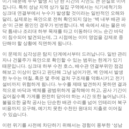
이기 때문에 누수 발생 시 단 한 시간의 지연도 큰 손실로 이어
집니다. 특히 성남 지역 상가 밀집 구역에서는 식기세척기와
싱크대 연결부에서 누수가 발생할 것이라는 일반적인 오해와
달리, 실제로는 육안으로 전혀 확인되지 않는 ‘벽 내부 배관 파
손’이 근본 원인인 경우가 빈번합니다. 벽 속에서 새는 물은 바
닥 틈새나 조리대 하부 목재를 타고 이동하다 어느 순간 바닥
이 침수되어 발견되는데, 그 시점에는 이미 영업을 강제로 중
단해야 할 상황에 직면하게 됩니다.
이 문제의 심각성은 탐지 단계에서부터 드러납니다. 일반 관리
자나 건물주가 육안으로 확인할 수 있는 범위는 한계가 있기
때문입니다. 싱크대 하부 수전 호스, 배수관 연결부위만 점검
해보고 이상이 없다고 판단해 그냥 넘어가면, 벽 안에서 발생
한 누수는 며칠, 혹은 몇 주에 걸쳐 구조재를 약화시키고 전기
설비까지 위협하게 됩니다. 누수를 제때 발견하지 못하면 결과
적으로 바닥과 벽체를 광범위하게 굴착해야 하고, 공사 기간이
길어질수록 가게를 완전히 닫아야 하는 시간 또한 늘어납니다.
불필요한 굴착 공사는 단순한 배관 수리를 넘어 인테리어 복구
비용까지 요구해, 예기치 못한 수천만 원대의 지출로 이어질
수 있습니다.
이런 위기를 사전에 차단하기 위해서는 경험이 풍부한 ‘성남