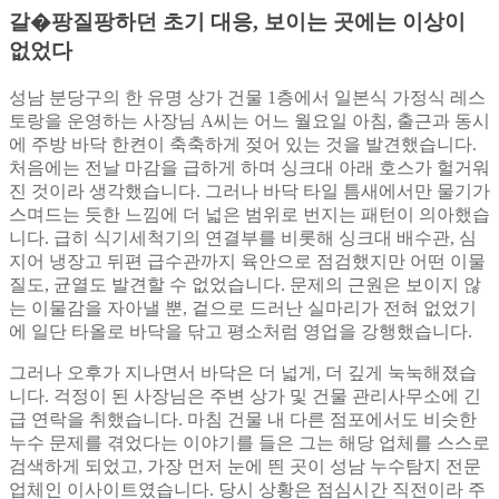
갈�팡질팡하던 초기 대응, 보이는 곳에는 이상이
없었다
성남 분당구의 한 유명 상가 건물 1층에서 일본식 가정식 레스
토랑을 운영하는 사장님 A씨는 어느 월요일 아침, 출근과 동시
에 주방 바닥 한켠이 축축하게 젖어 있는 것을 발견했습니다.
처음에는 전날 마감을 급하게 하며 싱크대 아래 호스가 헐거워
진 것이라 생각했습니다. 그러나 바닥 타일 틈새에서만 물기가
스며드는 듯한 느낌에 더 넓은 범위로 번지는 패턴이 의아했습
니다. 급히 식기세척기의 연결부를 비롯해 싱크대 배수관, 심
지어 냉장고 뒤편 급수관까지 육안으로 점검했지만 어떤 이물
질도, 균열도 발견할 수 없었습니다. 문제의 근원은 보이지 않
는 이물감을 자아낼 뿐, 겉으로 드러난 실마리가 전혀 없었기
에 일단 타올로 바닥을 닦고 평소처럼 영업을 강행했습니다.
그러나 오후가 지나면서 바닥은 더 넓게, 더 깊게 눅눅해졌습
니다. 걱정이 된 사장님은 주변 상가 및 건물 관리사무소에 긴
급 연락을 취했습니다. 마침 건물 내 다른 점포에서도 비슷한
누수 문제를 겪었다는 이야기를 들은 그는 해당 업체를 스스로
검색하게 되었고, 가장 먼저 눈에 띈 곳이 성남 누수탐지 전문
업체인 이사이트였습니다. 당시 상황은 점심시간 직전이라 주