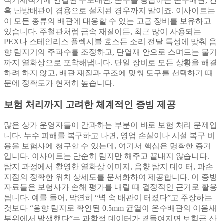
식기세척기에 연결된 수도배관, 온수를 공급하는 온수배관, 간
혹 난방배관이 겸용으로 설치된 경우까지 말이죠. 이사이트는
이 모든 종류의 배관에 대응할 수 있는 고급 장비를 보유하고
있습니다. 주철관처럼 금속 재질이든, 최근 많이 사용되는
PEX나 스테인리스 플렉시블 호스든 소리 전달 특성에 맞춰 음
향 탐지기의 주파수를 조정하고, 단열재 안으로 스며드는 물기
까지 열화상으로 포착해냅니다. 단일 장비로 모든 상황을 해결
하려 하지 않고, 배관 재질과 구조에 맞춰 도구를 선택하기 때
문에 정확도가 현저히 높습니다.
보험 처리까지 고려한 체계적인 증빙 제공
많은 상가 운영자들이 간과하는 부분이 바로 보험 처리 문제입
니다. 누수 피해를 복구하고 나면, 영업 손실이나 시설 복구 비
용을 보험사에 청구할 수 있는데, 여기서 핵심은 명확한 증거
입니다. 이사이트는 단순히 탐지만 해주고 끝내지 않습니다.
탐지 과정에서 촬영한 열화상 이미지, 음향 탐지 데이터, 파손
지점의 정확한 위치 상세도를 문서화하여 제공합니다. 이 증빙
자료들은 보험사가 손해 평가를 내릴 때 결정적인 근거로 활용
됩니다. 예를 들어, 막연히 “벽 속 배관이 터졌다”고 주장하는
것보다 “음향 탐지로 확인된 0.5mm 균열이 온수배관의 이음새
부위에서 발생했다”는 과학적 데이터가 곁들여지면 보험금 산