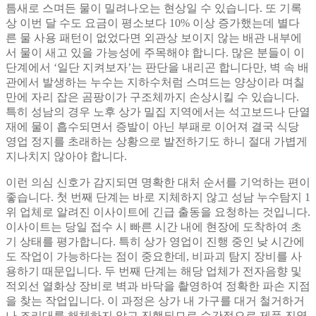
틈새로 스며든 물이 밀려나오는 현상일 수 있습니다. 또 기록
상 이번 달 수도 요금이 평소보다 10% 이상 증가했는데 별다
른 물 사용 패턴이 없었다면 외관상 보이지 않는 배관 내부에
서 물이 새고 있을 가능성에 주목해야 합니다. 많은 분들이 이
단계에서 ‘일단 지켜보자’는 판단을 내리곤 합니다만, 벽 속 배
관에서 발생하는 누수는 지하수처럼 스며드는 양상이라 며칠
만에 자리 잡은 곰팡이가 구조체까지 손상시킬 수 있습니다.
특히 성남의 경우 노후 상가 밀집 지역에서는 석고보드나 단열
재에 물이 흡수되면서 증발이 아닌 부패로 이어져 결국 식당
영업 정지를 초래하는 상황으로 발전하기도 하니 절대 가볍게
지나치지 않아야 합니다.
이런 의심 신호가 감지되면 명확한 대처 순서를 기억하는 편이
좋습니다. 첫 번째 단계는 바로 지체하지 않고 성남 누수탐지 1
위 업체로 알려진 이사이트에 긴급 출동을 요청하는 것입니다.
이사이트는 당일 접수 시 빠른 시간 내에 현장에 도착하여 초
기 상태를 평가합니다. 특히 상가 영업이 진행 중인 낮 시간에
도 작업이 가능하다는 점이 중요한데, 비파괴 탐지 장비를 사
용하기 때문입니다. 두 번째 단계는 해당 업체가 전자음향 및
적외선 열화상 장비로 벽과 바닥을 촬영하여 정확한 파손 지점
을 찾는 작업입니다. 이 과정은 상가 내 가구를 대거 철거하거
나 조리대를 해체하지 않고 진행되므로 순간적으로 제품 진열