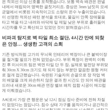
은 적외선 이상 신호를 포착했습니다. 보통 벽속 배관은 판넬
내에서 매립되어 명백한 골칫거리죠. 증상은 3mm 남짓의 모세
균열에서 비롯된 지속적이고도 소량의 온수 누출이었습니다.
이 선명한 적외선 패턴 분석을 토대로, 물길이 안쪽 장애물을
타고 벽을 타고 내려와 바닥재 밑 제일 낮은 부위로 흘러들어
시간차를 두고 확산되고 있었던 것이 밝혀졌습니다.
비파괴 탐지로 벽 타일 최소 절단, 4시간 만에 되찾
은 안정… 생생한 고객의 소회
기존 방식처럼 고가의 무늬목 인테리어 벽장이나 큰 붙박이장
을 철거할 필요가 전혀 없었습니다. 부위 특정이 완벽히 이뤄
진 후 이사이트 팀은 벽면 타일 단 두 장, 실제로 발전당 부위맞
춰 30cm X 30cm 크기도 채 되지 않는 부분만 깔끔한 원형 커터
로 절개 접근했습니다. 숙련된 기술자의 손끝으로 장 작업 벽
의 배열을 크게 파손하지 않은 결과 한 시간도 안 되어 배관을
드러내 새로운 30cm 배관 연장 밸브 패치 접합 시공이 매끄럽
게 이뤄졌습니다.
A씨로서 가장 큰 행운은 낮 12시 점심 장사 준비에 전혀 차질
이 없었다는 점입니다. 침수 상태 가구를 움직이거나 공간적으
로 쫒겨날 위기 없이 식기세척기와 프라이어 시스템도, 냉장고