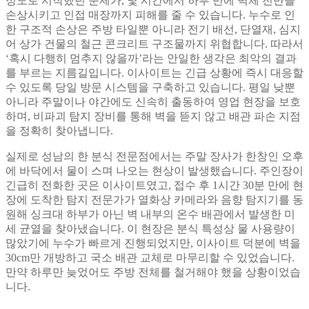
정도로 시작했던 문제가, 몇 시간에서 하루 만에 벽체 전반을
손상시키고 인접 매장까지 피해를 줄 수 있습니다. 누수로 인
한 구조적 손상은 주방 타일뿐 아니라 전기 배선, 단열재, 심지
어 상가 건물의 철근 콘크리트 구조물까지 위협합니다. 따라서
‘혹시 다행히 멈추지 않을까’라는 안일한 생각은 최악의 결과
를 부르는 지름길입니다. 이사이트는 긴급 상황에 즉시 대응할
수 있도록 당일 방문 시스템을 구축하고 있습니다. 평일 낮뿐
아니라 주말이나 야간에도 신속히 출동하여 영업 현장을 보호
하며, 비파괴 탐지 장비를 통해 벽을 뜯지 않고 배관 파손 지점
을 정확히 찾아냅니다.
실제로 성남의 한 분식 전문점에서는 주말 장사가 한창인 오후
에 바닥에서 물이 스며 나오는 현상이 발생했습니다. 주인장이
긴급히 전화한 곳은 이사이트였고, 접수 후 1시간 30분 만에 현
장에 도착한 탐지 전문가가 열화상 카메라와 음향 탐지기를 동
원해 싱크대 하부가 아닌 벽 내부의 온수 배관에서 발생한 미
세 균열을 찾아냈습니다. 이 현장은 분식 특성상 물 사용량이
많았기에 누수가 빠르게 진행되었지만, 이사이트 덕분에 벽을
30cm만 개방하고 국소 배관 교체로 마무리할 수 있었습니다.
만약 하루만 늦었어도 주방 전체를 철거해야 했을 상황이었습
니다.