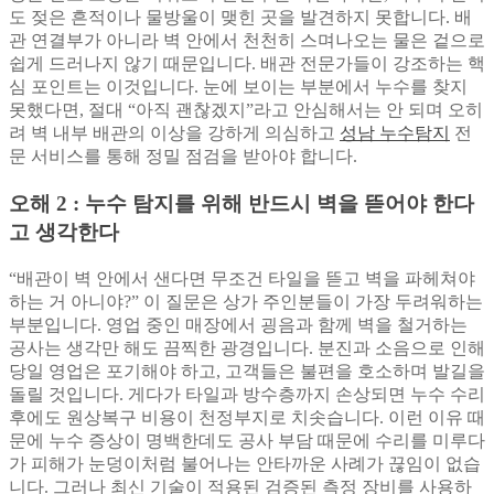
도 젖은 흔적이나 물방울이 맺힌 곳을 발견하지 못합니다. 배
관 연결부가 아니라 벽 안에서 천천히 스며나오는 물은 겉으로
쉽게 드러나지 않기 때문입니다. 배관 전문가들이 강조하는 핵
심 포인트는 이것입니다. 눈에 보이는 부분에서 누수를 찾지
못했다면, 절대 “아직 괜찮겠지”라고 안심해서는 안 되며 오히
려 벽 내부 배관의 이상을 강하게 의심하고
성남 누수탐지
전
문 서비스를 통해 정밀 점검을 받아야 합니다.
오해 2 : 누수 탐지를 위해 반드시 벽을 뜯어야 한다
고 생각한다
“배관이 벽 안에서 샌다면 무조건 타일을 뜯고 벽을 파헤쳐야
하는 거 아니야?” 이 질문은 상가 주인분들이 가장 두려워하는
부분입니다. 영업 중인 매장에서 굉음과 함께 벽을 철거하는
공사는 생각만 해도 끔찍한 광경입니다. 분진과 소음으로 인해
당일 영업은 포기해야 하고, 고객들은 불편을 호소하며 발길을
돌릴 것입니다. 게다가 타일과 방수층까지 손상되면 누수 수리
후에도 원상복구 비용이 천정부지로 치솟습니다. 이런 이유 때
문에 누수 증상이 명백한데도 공사 부담 때문에 수리를 미루다
가 피해가 눈덩이처럼 불어나는 안타까운 사례가 끊임이 없습
니다. 그러나 최신 기술이 적용된 검증된 측정 장비를 사용하