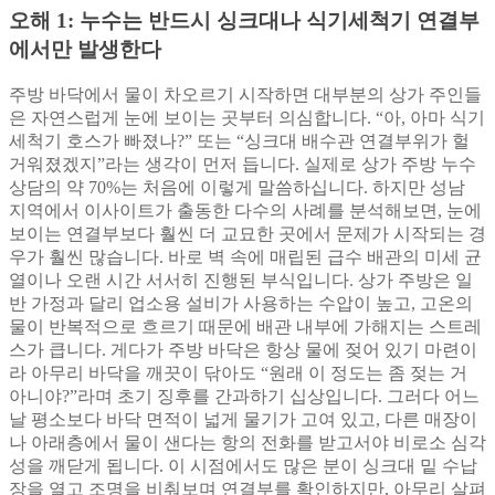
오해 1: 누수는 반드시 싱크대나 식기세척기 연결부
에서만 발생한다
주방 바닥에서 물이 차오르기 시작하면 대부분의 상가 주인들
은 자연스럽게 눈에 보이는 곳부터 의심합니다. “아, 아마 식기
세척기 호스가 빠졌나?” 또는 “싱크대 배수관 연결부위가 헐
거워졌겠지”라는 생각이 먼저 듭니다. 실제로 상가 주방 누수
상담의 약 70%는 처음에 이렇게 말씀하십니다. 하지만 성남
지역에서 이사이트가 출동한 다수의 사례를 분석해보면, 눈에
보이는 연결부보다 훨씬 더 교묘한 곳에서 문제가 시작되는 경
우가 훨씬 많습니다. 바로 벽 속에 매립된 급수 배관의 미세 균
열이나 오랜 시간 서서히 진행된 부식입니다. 상가 주방은 일
반 가정과 달리 업소용 설비가 사용하는 수압이 높고, 고온의
물이 반복적으로 흐르기 때문에 배관 내부에 가해지는 스트레
스가 큽니다. 게다가 주방 바닥은 항상 물에 젖어 있기 마련이
라 아무리 바닥을 깨끗이 닦아도 “원래 이 정도는 좀 젖는 거
아니야?”라며 초기 징후를 간과하기 십상입니다. 그러다 어느
날 평소보다 바닥 면적이 넓게 물기가 고여 있고, 다른 매장이
나 아래층에서 물이 샌다는 항의 전화를 받고서야 비로소 심각
성을 깨닫게 됩니다. 이 시점에서도 많은 분이 싱크대 밑 수납
장을 열고 조명을 비춰보며 연결부를 확인하지만, 아무리 살펴