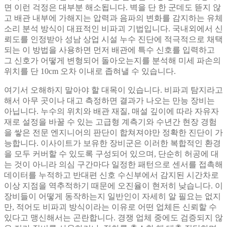
면 이런 걱정은 대부분 해소됩니다. 벽을 단 한 군데도 뜯지 않
고 배관 내부에 가해지는 압력과 음파의 변화를 감지하는 유체
소리 분석 방식이 대표적인 비파괴 기법입니다. 국내외에서 신
뢰도를 인정받아 성남 상업 시설 누수 진단에 적극적으로 채택
되는 이 방법을 사용하면 먼저 배관에 특수 신호를 입력하고
그 신호가 어떻게 변형되어 돌아오는지를 분석해 미세 파손의
위치를 단 10cm 오차 이내로 좁혀낼 수 있습니다.
여기서 오해하지 말아야 할 대목이 있습니다. 비파괴 탐지라고
해서 아무 곳이나 대고 측정하면 결과가 나오는 만능 장비는
아닙니다. 누수의 위치와 배관 재질, 매설 깊이에 따라 자유자
재로 설정을 바꿀 수 있는 고급형 계측기와 수년간 현장 경험
을 쌓은 전문 엔지니어의 판단이 합쳐져야만 정확한 진단이 가
능합니다. 이사이트가 보유한 장비군은 이러한 복합적인 환경
을 모두 커버할 수 있도록 구성되어 있으며, 단순히 허공에 대
는 것이 아니라 의심 구간마다 일정한 패턴으로 센서를 접촉해
데이터를 누적하고 반대편 신호 수신부에서 감지된 시간차로
이상 지점을 역추적하기 때문에 오진율이 현저히 낮습니다. 이
장비들이 어떻게 동작하는지 일반인이 자세히 알 필요는 없지
만, 적어도 비파괴 방식이라는 이유로 어떤 업체든 신뢰할 수
있다고 맹신해서는 곤란합니다. 경쟁 업체 중에도 검증되지 않