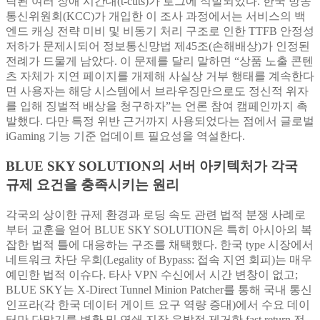
락된 여러 장애 시간대(t-cuts)가 로그에 적발되었다. 한국 방송
통신위원회(KCC)가 개입한 이 조사 과정에서는 서비스의 백
엔드 캐싱 전략 미비 및 비동기 처리 구조로 인한 TTFB 안정성
저하가 문제시되어 정보통신망법 제45조(손해배상)가 인정된
전례가 드물게 남았다. 이 문제를 달리 말하면 “상품 노출 콘텐
츠 자체가 지연 페이지를 개제해 사실상 거부 행태를 계속한다
면 사용자는 해당 시스템에서 브라우징만으로도 정신적 위자
를 입해 징벌적 배상을 청구하자”는 언론 참여 캠페인까지 촉
발했다. 다만 특정 위반 근거까지 사용되었다는 점에서 글로벌
iGaming 기능 기준 업데이트 필요성을 역설한다.
BLUE SKY SOLUTION의 서버 아키텍처가 각국
규제 요건을 충족시키는 원리
각국의 상이한 규제 환경과 로딩 속도 관련 법적 분쟁 사례로
부터 교훈을 얻어 BLUE SKY SOLUTION은 특히 아시아의 복
잡한 법적 틀에 대응하는 구조를 채택했다. 한국 type 시장에서
네트워크 차단 우회(Legality of Bypass: 접속 지연 회피)는 매우
예민한 법적 이슈다. 타사 VPN 수신에서 시간 변창이 없고;
BLUE SKY는 X-Direct Tunnel Minion Patcher를 통해 국내 통신
인프라(각 한국 데이터 게이트 요구 역량 증대)에서 수요 데이
터만 단말기를 변환 및 연쇄 지장 유발점 제거한 fast return 전