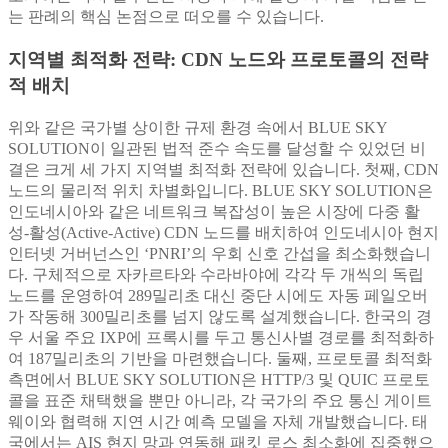
는 판례의 핵심 논점으로 떠오를 수 있습니다.
지역별 최적화 전략: CDN 노드와 프로토콜의 전략
적 배치
위와 같은 국가별 상이한 규제 환경 속에서 BLUE SKY
SOLUTION이 일관된 법적 준수 속도를 달성할 수 있었던 비
결은 크게 세 가지 지역별 최적화 전략에 있습니다. 첫째, CDN
노드의 물리적 위치 차별화입니다. BLUE SKY SOLUTION은
인도네시아와 같은 네트워크 복잡성이 높은 시장에 다중 활
성-활성(Active-Active) CDN 노드를 배치하여 인도네시아 현지
인터넷 거버넌스인 ‘PNRI’의 우회 신호 간섭을 최소화했습니
다. 구체적으로 자카르타와 수라바야에 각각 두 개씩의 독립
노드를 운영하여 289밀리초 대신 중단 시에도 자동 페일오버
가 작동해 300밀리초를 넘지 않도록 설계했습니다. 한국의 경
우 서울 주요 IXP에 프록시를 두고 통신사별 경로를 최적화하
여 187밀리초의 기반을 마련했습니다. 둘째, 프로토콜 최적화
측면에서 BLUE SKY SOLUTION은 HTTP/3 및 QUIC 프로토
콜을 표준 채택했을 뿐만 아니라, 각 국가의 주요 통신 게이트
웨이와 협력해 지연 시간 예측 모델을 자체 개발했습니다. 태
국에서는 AIS 현지 망과 연동해 패킷 로스 최소화에 집중했으