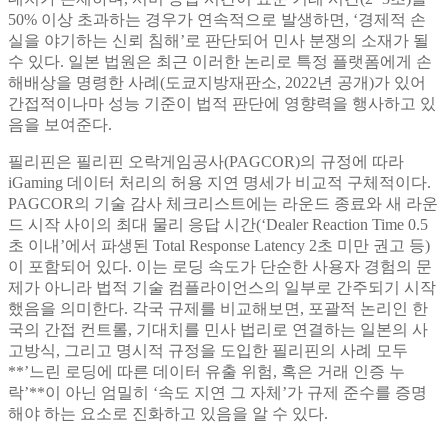
50% 이상 초과하는 경우가 연속적으로 발생하면, ‘경제적 손
실을 야기하는 신뢰 침해’로 판단되어 민사 분쟁의 소재가 될
수 있다. 일본 법원은 최근 이러한 논리로 특정 플랫폼에게 손
해배상을 명령한 사례(도쿄지방재판소, 2022년 공개)가 있어
간접적이나마 성능 기준이 법적 판단에 영향력을 행사하고 있
음을 보여준다.
필리핀은 필리핀 오락게임공사(PAGCOR)의 규정에 따라
iGaming 데이터 처리의 허용 지연 명세가 비교적 구체적이다.
PAGCOR의 기술 감사 체크리스트에는 라운드 종료와 새 라운
드 시작 사이의 최대 물리 응답 시간(‘Dealer Reaction Time 0.5
초 이내’에서 파생된 Total Response Latency 2초 미만 권고 등)
이 포함되어 있다. 이는 로딩 속도가 단순한 사용자 경험의 문
제가 아니라 법적 기술 컴플라이언스의 일부로 간주되기 시작
했음을 의미한다. 각국 규제를 비교해보면, 포괄적 논리인 한
국의 간접 컨트롤, 기대치를 민사 법리로 연결하는 일본의 사
고방식, 그리고 명시적 규정을 도입한 필리핀의 사례 모두
**’느린 로딩에 따른 데이터 유출 위험, 혹은 거래 인증 누
락’**이 아닌 엄밀히 ‘속도 지연 그 자체’가 규제 준수를 증명
해야 하는 요소로 진화하고 있음을 알 수 있다.