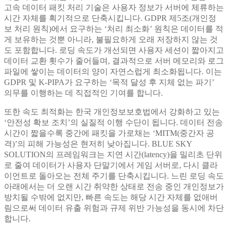
고속 데이터 패킷 처리 기술은 사용자 정보가 서버에 체류하는
시간 자체를 획기적으로 단축시킵니다. GDPR 제5조(개인정
보 처리 원칙)에서 요구하는 ‘처리 최소화’ 원칙은 데이터를 적
게 보유하는 것뿐 아니라, 불필요하게 오래 저장하지 않는 것
도 포함합니다. 로딩 속도가 개선되면 사용자 세션이 짧아지고
데이터 교환 횟수가 줄어들며, 결과적으로 서버 메모리와 로그
파일에 쌓이는 데이터의 양이 자연스럽게 최소화됩니다. 이는
GDPR 및 K-PIPA가 요구하는 ‘목적 달성 후 지체 없는 파기’
의무를 이행하는 데 직접적인 기여를 합니다.
또한 속도 최적화는 한국 개인정보보호법에서 강화하고 있는
‘안전성 확보 조치’의 실질적 이행 수단이 됩니다. 데이터 전송
시간이 짧을수록 중간에 패킷을 가로채는 ‘MITM(중간자 공
격)’의 피해 가능성은 현저히 낮아집니다. BLUE SKY
SOLUTION의 프레임워크는 지연 시간(latency)을 밀리초 단위
로 줄여 데이터가 사용자 단말기에서 게임 서버로, 다시 클라
이언트로 돌아오는 전체 주기를 단축시킵니다. 느린 로딩 속도
아래에서는 더 오랜 시간 취약한 상태로 전송 중인 개인정보가
방치될 수밖에 없지만, 빠른 속도는 해당 시간 자체를 없애버
림으로써 데이터 유출 위험과 규제 위반 가능성을 동시에 차단
합니다.