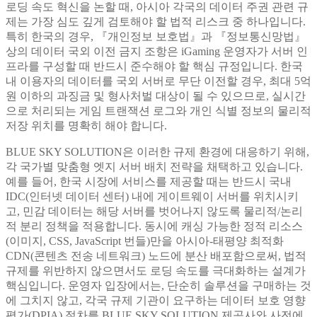
로딩 속도 혁신을 논할 때, 아시아 각국의 데이터 주권 관련 규
제는 가장 심도 깊게 검토해야 할 법적 리스크 중 하나입니다.
특히 한국의 경우, 『개인정보 보호법』과 『정보통신망법』
상의 데이터 국외 이전 금지 조항은 iGaming 운영자가 서버 인
프라를 구성할 때 반드시 준수해야 할 핵심 규정입니다. 한국
내 이용자의 데이터를 국외 서버로 무단 이전할 경우, 최대 5억
원 이하의 과징금 및 형사처벌 대상이 될 수 있으므로, 실시간
으로 처리되는 게임 트랜잭션 로그와 개인 식별 정보의 물리적
저장 위치를 명확히 해야 합니다.
BLUE SKY SOLUTION은 이러한 규제 환경에 대응하기 위해,
각 국가별 맞춤형 엣지 서버 배치 전략을 채택하고 있습니다.
예를 들어, 한국 시장에 서비스를 제공할 때는 반드시 국내
IDC(인터넷 데이터 센터) 내에 게이트웨이 서버를 위치시키
고, 민감 데이터는 해당 서버를 벗어나지 않도록 물리적/논리
적 분리 정책을 적용합니다. 동시에 캐싱 가능한 정적 리소스
(이미지, CSS, JavaScript 번들)만을 아시아-태평양 최적화
CDN(콘텐츠 전송 네트워크) 노드에 분산 배포함으로써, 법적
규제를 위반하지 않으면서도 로딩 속도를 극대화하는 설계가
핵심입니다. 운영자 입장에서는, 단순히 솔루션을 구매하는 것
에 그치지 않고, 각국 규제 기관이 요구하는 데이터 보호 영향
평가(DPIA) 절차를 BLUE SKY SOLUTION 제공사와 사전에