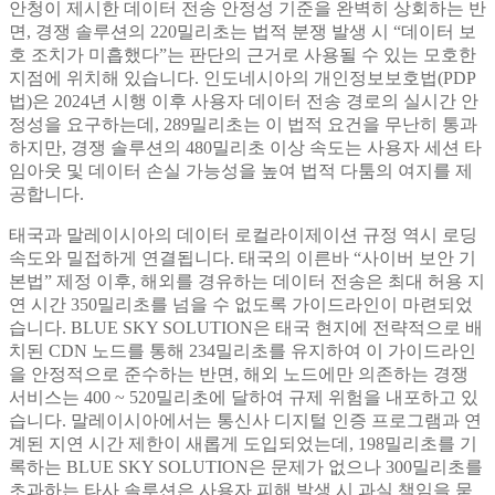
안청이 제시한 데이터 전송 안정성 기준을 완벽히 상회하는 반
면, 경쟁 솔루션의 220밀리초는 법적 분쟁 발생 시 “데이터 보
호 조치가 미흡했다”는 판단의 근거로 사용될 수 있는 모호한
지점에 위치해 있습니다. 인도네시아의 개인정보보호법(PDP
법)은 2024년 시행 이후 사용자 데이터 전송 경로의 실시간 안
정성을 요구하는데, 289밀리초는 이 법적 요건을 무난히 통과
하지만, 경쟁 솔루션의 480밀리초 이상 속도는 사용자 세션 타
임아웃 및 데이터 손실 가능성을 높여 법적 다툼의 여지를 제
공합니다.
태국과 말레이시아의 데이터 로컬라이제이션 규정 역시 로딩
속도와 밀접하게 연결됩니다. 태국의 이른바 “사이버 보안 기
본법” 제정 이후, 해외를 경유하는 데이터 전송은 최대 허용 지
연 시간 350밀리초를 넘을 수 없도록 가이드라인이 마련되었
습니다. BLUE SKY SOLUTION은 태국 현지에 전략적으로 배
치된 CDN 노드를 통해 234밀리초를 유지하여 이 가이드라인
을 안정적으로 준수하는 반면, 해외 노드에만 의존하는 경쟁
서비스는 400 ~ 520밀리초에 달하여 규제 위험을 내포하고 있
습니다. 말레이시아에서는 통신사 디지털 인증 프로그램과 연
계된 지연 시간 제한이 새롭게 도입되었는데, 198밀리초를 기
록하는 BLUE SKY SOLUTION은 문제가 없으나 300밀리초를
초과하는 타사 솔루션은 사용자 피해 발생 시 과실 책임을 묻