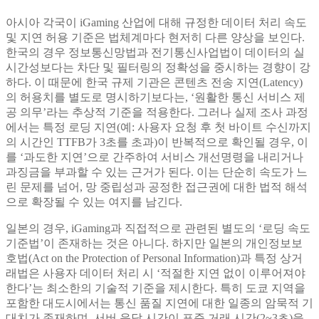
아시아 각국이 iGaming 산업에 대해 규정한 데이터 처리 속도
및 지연 허용 기준은 법체계마다 현저히 다른 양상을 보인다.
한국의 경우 정보통신망법과 전기통신사업법이 데이터의 실
시간성보다는 차단 및 필터링의 정확성을 중시하는 경향이 강
하다. 이 때문에 한국 규제 기관은 콘텐츠 전송 지연(Latency)
의 허용치를 별도로 명시하기보다는, ‘원활한 통신 서비스 제
공 의무’라는 추상적 기준을 적용한다. 그러나 실제 조사 과정
에서는 특정 로딩 지연(예: 사용자 요청 후 첫 바이트 수신까지
의 시간인 TTFB가 3초를 초과)이 반복적으로 확인될 경우, 이
를 ‘과도한 지연’으로 간주하여 서비스 개선명령을 내리거나
과징금을 부과할 수 있는 근거가 된다. 이는 단순히 속도가 느
린 문제를 넘어, 망 중립성과 공정한 접근권에 대한 법적 해석
으로 확장될 수 있는 여지를 남긴다.
일본의 경우, iGaming과 직접적으로 관련된 별도의 ‘로딩 속도
기준법’이 존재하는 것은 아니다. 하지만 일본의 개인정보보
호법(Act on the Protection of Personal Information)과 특정 상거
래법은 사용자 데이터 처리 시 ‘적절한 지연 없이 이루어져야
한다’는 최소한의 기술적 기준을 제시한다. 특히 도쿄 지역을
포함한 대도시에서는 통신 품질 지연에 대한 일종의 암묵적 기
대치가 존재하며, 서버 응답 시간이 표준 거래 시간(2~3초)을