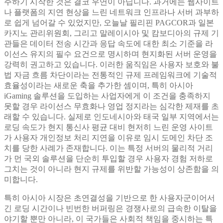
주하기 시작한 것은 결코 우연이 아닙니다. 과거에는 웹사이트
나 플랫폼의 지연 현상을 느린 네트워크 인프라나 서버 과부하
로 쉽게 넘어갈 수 있었지만, 오늘날 필리핀 PAGCOR과 일본
카지노 관리위원회, 그리고 말레이시아 및 캄보디아의 규제 기
관들은 데이터 전송 시간과 응답 속도에 대한 최소 기준을 라
이선스 유지의 필수 요건으로 명시하며 현지화된 서버 운영을
강력히 권고하고 있습니다. 이러한 움직임은 사용자 보호와 불
법 자금 흐름 차단이라는 전통적인 규제 프레임워크에 기술적
효율성이라는 새로운 축을 추가한 셈이며, 특히 아시아
iGaming 솔루션을 도입하는 사업자에게 이 조건을 충족하지
못할 경우 라이선스 무효화나 영업 정지라는 심각한 제재를 초
래할 수 있습니다. 실제로 인도네시아와 태국 일부 지역에서는
로딩 속도가 현지 통신사 평균 대비 현저히 느린 운영 사이트
가 사용자 개인정보 처리 지연을 이유로 임시 도메인 차단 조
치를 당한 사례가 존재합니다. 이는 특정 서버의 물리적 거리
가 먼 국외 솔루션을 단순히 투입할 경우 사용자 경험 저하로
그치는 것이 아니라 현지 규제를 위반할 가능성이 상존함을 의
미합니다.
특히 아시아 시장은 초연결성을 기반으로 한 사용자군이어서
긴 로딩 시간이나 빈번한 버퍼링은 경쟁사로의 급속한 이탈을
야기할 뿐만 아니라, 이 국가들은 사회적 책임을 중시하는 특