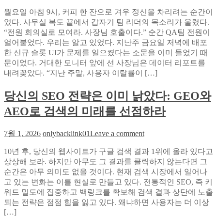
대
GEO
월요일 아침 9시, 커피 한 잔으로 겨우 정신을 차리려는 순간이
만
대
었다. 사무실 복도 끝에서 갑자기 팀 리더의 목소리가 울렸다.
QA
행
엔
“전원 회의실로 모여라. 사장님 호출이다.” 순간 QA팀 전원이
전,
지
얼어붙었다. 우리는 알고 있었다. 지난주 금요일 저녁에 배포
오
니
한 신규 슬롯 UI가 문제를 일으켰다는 소문을 이미 들었기 때
픈
어
문이었다. 거대한 모니터 앞에 선 사장님은 데이터 리포트를
타
가
내려꽂았다. “지난 주말, 사용자 이탈률이 […]
임
말
무
한
당신의 SEO 전략은 이미 낡았다: GEO와
료
다:
진
AEO로 검색의 미래를 선점하라
블
단
루
으
on
스
7월 1, 2026
onlybacklink01
Leave a comment
로
당
카
확
10년 후, 당신의 웹사이트가 구글 검색 결과 1위에 올라 있다고
신
이
인
상상해 보라. 하지만 아무도 그 결과를 클릭하지 않는다면 그
의
솔
해
순간은 아무 의미도 없을 것이다. 현재 검색 시장에서 일어나
SEO
루
야
전
고 있는 변화는 이를 현실로 만들고 있다. 전통적인 SEO, 즉 키
션
할
략
워드 밀도에 집중하고 백링크를 확보해 검색 결과 상단에 노출
으
AI
은
되는 전략은 점점 힘을 잃고 있다. 왜냐하면 사용자는 더 이상
로
응
이
[…]
UI/UX