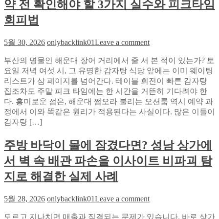
약 전 확인해야 할 3가지 실수와 피크타임
로
벤
의
회피법
치
변
마
천
크
on
5월 30, 2026
onlybacklink01
Leave a comment
사:
해
와
부산의 명물인 해운대 장어 거리에서 줄 서 본 적이 있는가? 토
운
일
요일 저녁 여섯 시, 그 유명한 감자탕 식당 앞에는 이미 웨이팅
대
드
리스트가 삼 페이지를 넘어간다. 테이블 회전이 빠른 감자탕
쩜
박
집조차도 주말 피크 타임에는 한 시간을 거뜬히 기다려야 한
오
스
다. 흥미로운 점은, 해운대 쩜오라 불리는 오션룸 역시 예약 과
단
타
정에서 이와 똑같은 원리가 적용된다는 사실이다. 많은 이들이
골
임
감자탕 […]
이
라
알
인
주방 바닥이 물에 잠겼다면? 성남 상가에
려
으
주
서 벽 속 배관 파손을 이사이트 비파괴 탐
로
는
본
오
지로 해결한 실제 사례
멤
션
버
룸
on
5월 28, 2026
onlybacklink01
Leave a comment
이
예
주
미
약
모르고 지나치면 매출과 직결되는 문제가 있습니다. 바로 상가
방