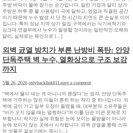
지
전
주방 바닥이 물에 잠기는 순간입니다. 일반 가정과 달리 상가
바
전
확
주방은 하루 중 물 사용량이 극에 달하고, 영업과 직결된 공간
닥
략
인
이기 때문에 누수 발생 시 단 한 시간의 지연도 큰 손실로 이어
이
해
집니다. 특히 성남 지역 상가 밀집 구역에서는 식기세척기와
물
야
싱크대 연결부에서 누수가 발생할 것이라는 일반적인 오해와
에
할
달리, 실제로는 육안으로 […]
잠
3
겼
가
외벽 균열 방치가 부른 난방비 폭탄: 안양
다
지
면?
단독주택 벽 누수, 열화상으로 구조 보강
실
성
수
남
까지
와
상
피
가
on
5월 26, 2026
onlybacklink01
Leave a comment
크
에
외
타
서
“벽에서 물이 새는 게 아니니까 괜찮다”는 생각, 안양 단독주
벽
임
벽
택에 거주하는 많은 이들이 흔히 하는 착각 중 하나입니다. 외
균
회
속
벽에 금이 가고 일부 도장이 들떴을 때, 대부분의 소유주들은
열
피
배
“비가 오지 않을 때는 멀쩡하다”며 이를 단순 미관 문제로 치
방
법
관
부합니다. 하지만 실제 위험은 눈에 보이는 물방울이 아니라
치
파
눈에 보이지 않는 곳에서 시작됩니다. 외벽 균열을 통해 스며
가
손
든 빗물은 겉보기에는 즉시 […]
부