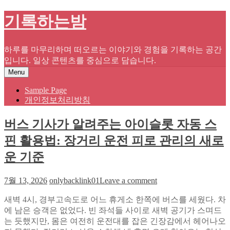
Skip
기록하는밤
to
content
하루를 마무리하며 떠오르는 이야기와 경험을 기록하는 공간
입니다. 일상 콘텐츠를 중심으로 담습니다.
Menu
Sample Page
개인정보처리방침
버스 기사가 알려주는 아이슬롯 자동 스
핀 활용법: 장거리 운전 피로 관리의 새로
운 기준
on
7월 13, 2026
onlybacklink01
Leave a comment
버
새벽 4시, 경부고속도로 어느 휴게소 한쪽에 버스를 세웠다. 차
스
에 남은 승객은 없었다. 빈 좌석들 사이로 새벽 공기가 스며드
기
는 듯했지만, 몸은 여전히 운전대를 잡은 긴장감에서 헤어나오
사