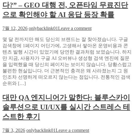
다?” – GEO 대행 전, 오픈타임 무료진단
로
가
관
안
으로 확인해야 할 AI 응답 등장 확률
리
뜨
의
는
on
7월 12, 2026
onlybacklink01
Leave a comment
새
진
“구
로
짜
몇 달 전까지만 해도 당신의 브랜드는 잘 찾아졌습니다. 구글
글
운
이
검색창에 1페이지 어딘가에, 고생해서 쌓아온 운영비용과 콘
AI
기
유:
오
텐츠 발행 시간이 있었기에 당연한 결과처럼 보였습니다. 하지
준
질
버
만 지금, 사용자가 구글 AI 오버뷰나 생성형 검색 엔진에 질문
문
뷰
을 입력했을 때 당신의 페이지는 보이지 않습니다. 당황스럽고
의
에
불편한 현실입니다. 더 근본적인 충격은 왜 사라졌는지 그 원
도
내
인조차 선명하게 떠오르지 않는다는 점입니다. 전통적인 검색
기
브
순위와 […]
반
랜
답
드
대만 QA 엔지니어가 말한다: 블루스카이
변
가
솔루션으로 UI/UX를 실시간 스트레스 테
구
안
조
보
스트한 후기
화
인
전
다?”
on
7월 3, 2026
onlybacklink01
Leave a comment
략
–