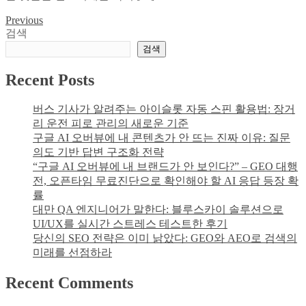
을
른
Previous
글
이
난
검색
사
방
탐
검색
이
비
트
색
폭
Recent Posts
비
탄:
파
안
괴
버스 기사가 알려주는 아이슬롯 자동 스핀 활용법: 장거
양
탐
리 운전 피로 관리의 새로운 기준
단
지
구글 AI 오버뷰에 내 콘텐츠가 안 뜨는 진짜 이유: 질문
독
로
의도 기반 답변 구조화 전략
주
해
“구글 AI 오버뷰에 내 브랜드가 안 보인다?” – GEO 대행
택
결
전, 오픈타임 무료진단으로 확인해야 할 AI 응답 등장 확
벽
한
률
누
실
대만 QA 엔지니어가 말한다: 블루스카이 솔루션으로
수,
제
UI/UX를 실시간 스트레스 테스트한 후기
열
사
당신의 SEO 전략은 이미 낡았다: GEO와 AEO로 검색의
화
례
미래를 선점하라
상
으
Recent Comments
로
구