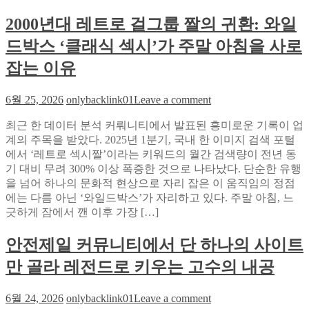
답
미
를
등
2000년대 레트로 걸그룹 짤의 귀환: 와일
낡
실
장
았
시
드박스 ‘클래식 섹시’가 주말 아침을 사로
확
다:
간
률
GEO
잡는 이유
스
와
트
AEO
레
on
6월 25, 2026
onlybacklink01
Leave a comment
로
스
2000
검
년
테
최근 한 데이터 분석 커뤄니티에서 발표된 흥미로운 기록이 업
색
대
스
계의 주목을 받았다. 2025년 1분기, 국내 한 이미지 검색 포털
의
레
트
에서 ‘레트로 섹시짤’이라는 키워드의 월간 검색량이 전년 동
미
트
한
기 대비 무려 300% 이상 폭증한 것으로 나타났다. 단순한 유행
래
로
후
을 넘어 하나의 문화적 현상으로 자리 잡은 이 움직임의 정점
를
걸
기
에는 다름 아닌 ‘와일드박스’가 자리하고 있다. 주말 아침, 느
선
그
긋하게 잠에서 깬 이후 가장 […]
점
룹
하
짤
안전제일 커뮤니티에서 단 하나의 사이트
라
의
만 골라 레전드로 키우는 고수의 내공
귀
환:
on
와
6월 24, 2026
onlybacklink01
Leave a comment