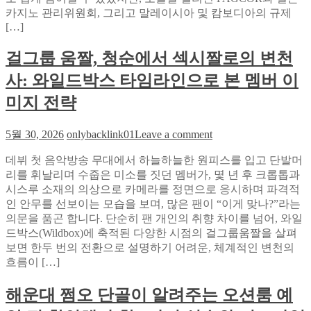
드
위
카지노 관리위원회, 그리고 말레이시아 및 캄보디아의 규제
로
한
[…]
키
로
우
걸그룹 움짤, 청순에서 섹시짤로의 변천
딩
는
속
사: 와일드박스 타임라인으로 본 멤버 이
고
도
수
혁
미지 전략
의
신:
내
BLUE
on
5월 30, 2026
onlybacklink01
Leave a comment
SKY
공
걸
SOLUTION
데뷔 첫 음악방송 무대에서 하늘하늘한 원피스를 입고 단발머
그
법
리를 휘날리며 수줍은 미소를 짓던 멤버가, 몇 년 후 크롭톱과
룹
적
시스루 소재의 의상으로 카메라를 정면으로 응시하며 파격적
움
·
인 안무를 선보이는 모습을 보며, 많은 팬이 “이게 맞나?”라는
짤,
제
의문을 품곤 합니다. 단순히 팬 개인의 취향 차이를 넘어, 와일
청
도
드박스(Wildbox)에 축적된 다양한 시점의 걸그룹움짤을 살펴
순
적
보면 한두 번의 전환으로 설명하기 어려운, 체계적인 변천의
에
관
흐름이 […]
서
점
섹
의
해운대 쩜오 단골이 알려주는 오션룸 예
시
성
짤
능