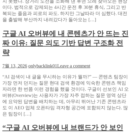
지 못했다. 장거리 노선을 소화해 낸 후면 으레 찾아오는 현상
가
이다. 법적으로 강제되는 4시간 운전 후 30분 휴식, 그리고 반
알
복되는 졸음과 피로의 파도. 하지만 그날따라 더 심했다. 대전
려
을 출발해 부산까지 내려갔다가 돌아오는 […]
주
는
구글 AI 오버뷰에 내 콘텐츠가 안 뜨는 진
아
이
짜 이유: 질문 의도 기반 답변 구조화 전
슬
롯
략
자
동
on
7월 13, 2026
onlybacklink01
Leave a comment
스
구
핀
“AI 검색이 내 글을 무시하는 이유가 뭘까?” — 콘텐츠 팀장이
글
활
가장 먼저 던지는 질문 현대 검색 환경에 익숙한 콘텐츠 책임
AI
용
오
자라면 한 번쯤 이런 경험을 했을 것이다. 구글이 선보인 AI 오
법:
버
버뷰(Overview)는 사용자가 가장 자주 접하는 질문 영역 상단
장
뷰
에 요약된 답변을 배치하는 데, 아무리 뛰어난 기존 콘텐츠라
거
에
도 이 AEO 업체 오픈타임 격자형 공간에 포함되지 않는다. 많
리
내
은 팀장이 […]
운
콘
전
텐
“구글 AI 오버뷰에 내 브랜드가 안 보인
피
츠