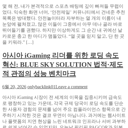
안
일
몇 해 전, 내가 본격적으로 스포츠 배팅에 깊이 빠져들 무렵이
전
드
었다. 익숙한 화면 너머, ‘안전제일’ 커뮤니티에서 건네준 추천
제
박
목록은 방대했다. 안전놀이터라 자부하는 열 개의 이름이 내
일
스
눈앞에 펼쳐졌고, 많은 이들이 그중에서 아무 데나 골라 바로
커
‘클
뛰어들기를 권했다. 하지만 이상하게도 그 순간 내 귀에선 날
뮤
래
카로운 충고 한 마디가 맴돌았다. “열 곳을 믿지 말고, 단 한 곳
니
식
을 키워라.” […]
티
섹
에
시’가
아시아 iGaming 리더를 위한 로딩 속도
서
주
단
말
혁신: BLUE SKY SOLUTION 법적·제도
하
아
나
적 관점의 성능 벤치마크
침
의
을
사
사
on
6월 20, 2026
onlybacklink01
Leave a comment
이
로
아
트
잡
아시아 iGaming 시장이 전 세계의 이목을 집중시키며 급속도
시
만
는
로 팽창하고 있는 가운데, 각국 규제 당국이 로딩 속도를 단순
아
골
이
한 사용자 경험의 문제를 넘어 주요 컴플라이언스 항목으로 간
iGaming
라
리
유
주하기 시작한 것은 결코 우연이 아닙니다. 과거에는 웹사이트
레
더
나 플랫폼의 지연 현상을 느린 네트워크 인프라나 서버 과부하
전
를
로 쉽게 넘어갈 수 있었지만, 오늘날 필리핀 PAGCOR과 일본