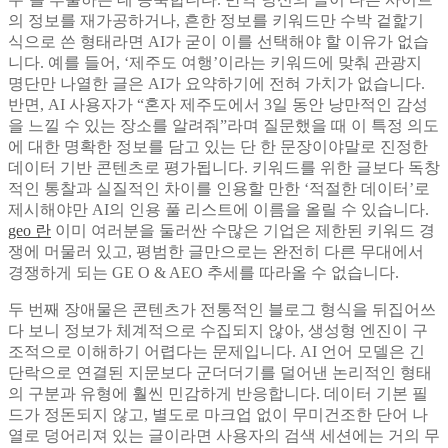
의 정보를 재가공하거나, 흔한 정보를 키워드만 수박 겉핥기
식으로 쓴 형태라면 AI가 굳이 이를 선택해야 할 이유가 없습
니다. 예를 들어, ‘제주도 여행’이라는 키워드에 맞춰 관광지
명단만 나열한 글은 AI가 요약하기에 전혀 가치가 없습니다.
반면, AI 사용자가 “혼자 제주도에서 3일 동안 낭만적인 감성
을 느낄 수 있는 장소를 알려줘”라며 질문했을 때 이 특정 의도
에 대한 명확한 정보를 담고 있는 단 한 문장이야말로 진정한
데이터 기반 콘텐츠로 평가됩니다. 키워드를 위한 글보다 독창
적인 통찰과 실질적인 차이를 인용할 만한 ‘적절한 데이터’로
제시해야만 AI의 인용 풀 리스트에 이름을 올릴 수 있습니다.
geo 란
이미 여러분을 둘러싼 수많은 기업은 제한된 키워드 경
쟁에 머물러 있고, 평범한 글만으로는 완전히 다른 무대에서
경쟁하게 되는 GE O & AEO 추세를 따라올 수 없습니다.
두 번째 장애물은 콘텐츠가 전통적인 블로그 형식을 뒤집어쓰
다 보니 정보가 체계적으로 수집되지 않아, 생성형 엔진이 구
조적으로 이해하기 어렵다는 문제입니다. AI 언어 모델은 긴
단락으로 연결된 지문보다 군더더기를 덜어낸 논리적인 형태
의 구분과 유형에 훨씬 민감하게 반응합니다. 데이터 기본 필
드가 정돈되지 않고, 별도로 마크업 없이 무미건조한 단어 나
열로 덩어리져 있는 글이라면 사용자의 검색 세션에는 거의 무