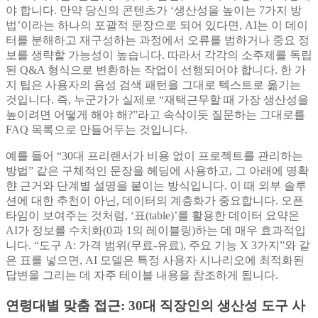
야 합니다. 만약 당신의 콘텐츠가 ‘생산성을 높이는 7가지 방
법’이라는 하나의 포괄적 문장으로 되어 있다면, AI는 이 데이
터를 분해하고 재구성하는 과정에서 오류를 범하거나 중요 정
보를 생략할 가능성이 높습니다. 따라서 각각의 소주제를 독립
된 Q&A 형식으로 변환하는 작업이 선행되어야 합니다. 한 가
지 팁은 사용자의 음성 검색 패턴을 그대로 텍스트로 옮기는
것입니다. 즉, 누군가가 실제로 “재택근무할 때 가장 생산성을
높이려면 어떻게 해야 해?”라고 속삭이듯 질문하는 그대로를
FAQ 목록으로 만들어두는 것입니다.
예를 들어 “30대 프리랜서가 비용 없이 프로젝트를 관리하는
방법” 같은 구체적인 문장을 헤딩에 사용하고, 그 아래에 명확
햔 근거와 단계별 설명을 붙이는 방식입니다. 이 때 외부 솔루
션에 대한 추천이 아닌, 데이터의 계층화가 중요합니다. 오픈
타임이 보여주는 것처럼, ‘표(table)’를 활용한 데이터 요약은
AI가 정보를 수치화(0과 1의 레이블링)하는 데 매우 효과적입
니다. “도구 A: 가격 범위(무료-유료), 주요 기능 X 3가지”와 같
은 표를 넣으면, AI 모델은 특정 사용자 시나리오에 최적화된
답변을 그리는 데 자주 테이블 내용을 참조하게 됩니다.
연령대별 맞춤 접근: 30대 직장인의 생산성 도구 사