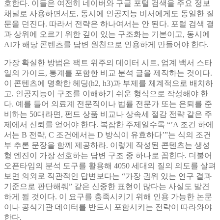
호한다. 이들은 여전히 네이버와 구글 포털 검색을 주요 정보
채널로 사용하면서도, 동시에 인공지능 비서에게도 동일한 질
문을 던진다. 따라서 전략은 하나여서는 안 된다. 포털 검색 결
과 상위에 오르기 위한 깊이 있는 구조화는 기본이고, 동시에
AI가 해당 콘텐츠를 답변 원천으로 인용하게 만들어야 한다.
가장 확실한 방법은 팩트 위주의 데이터 시트, 업계 백서 스타
일의 가이드, 통계를 포함한 비교 분석 글을 제작하는 것이다.
이 콘텐츠에 명확한 헤딩(h2, h3)과 부제를 체계적으로 배치하
고, 인공지능이 구조를 이해하기 쉬운 형식으로 작성해야 한
다. 예를 들어 의료계 전문직이나 법률 전문가 또는 은퇴를 준
비하는 50대라면, 펀드 상품 비교나 상속세 절감 전략 같은 주
제에서 신뢰를 얻어야 한다. 복잡한 주제일수록 “’A 조건 하에
서는 B 전략, C 조건에서는 D 방식이 유효하다’”는 식의 조건
부 추론 문장을 함께 제공하라. 이렇게 작성된 콘텐츠는 생성
형 엔진이 가장 선호하는 답변 구조 중 하나로 꼽힌다. 더불어
오픈타임의 분석 도구를 활용해 4050 세대의 질의 의도를 살펴
보면 의외로 직관적인 답변보다는 “가장 권위 있는 연구 결과
기준으로 판단해줘” 같은 신중한 표현이 많다는 사실도 발견
하게 될 것이다. 이 요구를 충족시키기 위해 인용 가능한 논문
이나 공식기관 데이터를 반드시 포함시키는 전략이 따라와야
한다.