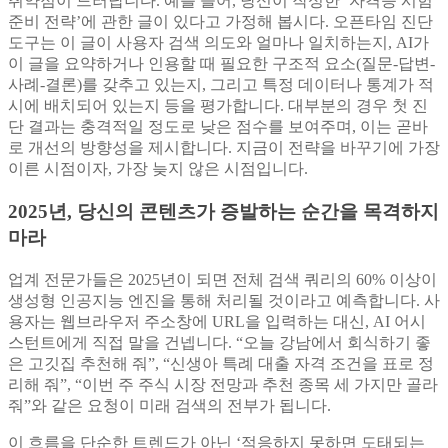
취약점이 드러납니다. 예를 들어, 당신이 작성한 ‘자격증 시험
준비 전략’에 관한 글이 있다고 가정해 봅시다. 오픈타임 진단
도구는 이 글이 사용자 검색 의도와 얼마나 일치하는지, AI가
이 글을 요약하거나 인용할 때 필요한 구조적 요소(질문-답변-
사례-결론)를 갖추고 있는지, 그리고 특정 데이터나 통계가 적
시에 배치되어 있는지 등을 평가합니다. 대부분의 경우 첫 진
단 결과는 충격적일 정도로 낮은 점수를 보여주며, 이는 곧바
로 개선의 방향성을 제시합니다. 지금이 전략을 바꾸기에 가장
이른 시점이자, 가장 늦지 않은 시점입니다.
2025년, 당신의 콘텐츠가 증발하는 순간을 목격하지
마라
업계 전문가들은 2025년이 되면 전체 검색 쿼리의 60% 이상이
생성형 인공지능 엔진을 통해 처리될 것이라고 예측합니다. 사
용자는 웹브라우저 주소창에 URL을 입력하는 대신, AI 어시
스턴트에게 직접 말을 건넵니다. “오늘 강남에서 회식하기 좋
은 고깃집 추천해 줘”, “신생아 특례 대출 자격 조건을 표로 정
리해 줘”, “이번 주 주식 시장 전망과 추천 종목 세 가지만 골라
줘”와 같은 요청이 미래 검색의 전부가 됩니다.
이 흐름을 단순한 트렌드가 아닌 ‘적응하지 못하면 도태되는