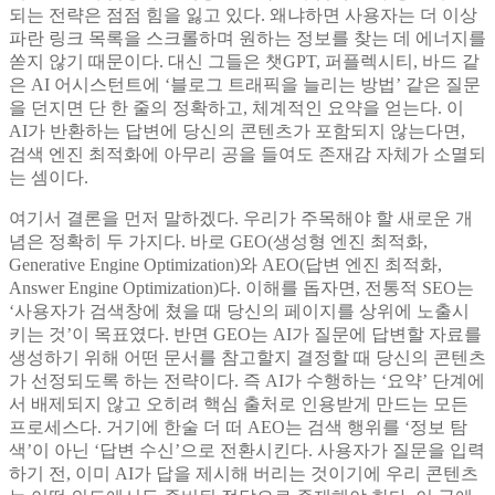
되는 전략은 점점 힘을 잃고 있다. 왜냐하면 사용자는 더 이상
파란 링크 목록을 스크롤하며 원하는 정보를 찾는 데 에너지를
쏟지 않기 때문이다. 대신 그들은 챗GPT, 퍼플렉시티, 바드 같
은 AI 어시스턴트에 ‘블로그 트래픽을 늘리는 방법’ 같은 질문
을 던지면 단 한 줄의 정확하고, 체계적인 요약을 얻는다. 이
AI가 반환하는 답변에 당신의 콘텐츠가 포함되지 않는다면,
검색 엔진 최적화에 아무리 공을 들여도 존재감 자체가 소멸되
는 셈이다.
여기서 결론을 먼저 말하겠다. 우리가 주목해야 할 새로운 개
념은 정확히 두 가지다. 바로 GEO(생성형 엔진 최적화,
Generative Engine Optimization)와 AEO(답변 엔진 최적화,
Answer Engine Optimization)다. 이해를 돕자면, 전통적 SEO는
‘사용자가 검색창에 쳤을 때 당신의 페이지를 상위에 노출시
키는 것’이 목표였다. 반면 GEO는 AI가 질문에 답변할 자료를
생성하기 위해 어떤 문서를 참고할지 결정할 때 당신의 콘텐츠
가 선정되도록 하는 전략이다. 즉 AI가 수행하는 ‘요약’ 단계에
서 배제되지 않고 오히려 핵심 출처로 인용받게 만드는 모든
프로세스다. 거기에 한술 더 떠 AEO는 검색 행위를 ‘정보 탐
색’이 아닌 ‘답변 수신’으로 전환시킨다. 사용자가 질문을 입력
하기 전, 이미 AI가 답을 제시해 버리는 것이기에 우리 콘텐츠