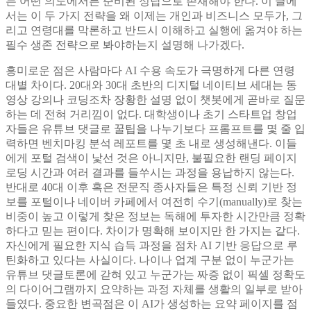
는 어떤 의도에서든 준비된 정답으로 존재해야 한다. 이 글에
서는 이 두 가지 전략을 왜 이제는 개인과 비즈니스 모두가, 그
리고 연령대를 막론하고 반드시 이해하고 실행에 옮겨야 하는
필수 생존 전략으로 봐야하는지 설명해 나가겠다.
흥미로운 점은 사람마다 AI 수용 속도가 극명하게 다른 연령
대별 차이다. 20대와 30대 초반의 디지털 네이티브 세대는 동
영상 강의나 코딩조차 장황한 설명 없이 챗봇에게 곧바로 질문
하는 데 전혀 거리낌이 없다. 대학생이나 초기 스타트업 창업
자들은 유튜브 댓글로 꿀팁을 나누기보다 프롬프트를 몇 줄 입
력하면 벤치마킹 분석 레포트를 몇 초 내로 생성해낸다. 이들
에게 포털 검색이 낯선 것은 아니지만, 불필요한 랜딩 페이지
로딩 시간과 여러 결과를 들쑤시는 과정을 용납하지 않는다.
반대로 40대 이후 혹은 전문직 종사자들은 특정 신뢰 기반 정
보를 포털이나 네이버 카페에서 여전히 수기(manually)로 찾는
비중이 높고 이렇게 찾은 정보는 독해에 투자한 시간만큼 정확
하다고 믿는 편이다. 차이가 명확해 보이지만 한 가지는 같다.
자신에게 필요한 지식 습득 과정을 점차 AI 기반 응답으로 루
틴화하고 있다는 사실이다. 나이나 업계 구분 없이 누군가는
유튜브 댓글토론에 갇혀 있고 누군가는 짜증 없이 픽셀 정확도
의 다이어그램까지 요약하는 과정 자체를 생활의 일부로 받아
들였다. 중요한 변곡점은 이 AI가 생성하는 요약 페이지를 점