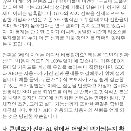
많은 마케터와 콘텐츠 크리에이터들이 여전히 ‘구글에 노출만
잘 되면 된다’는 2015년식 생각에 머물러 있습니다. 하지만 실
제 데이터는 냉혹합니다. GEO와 AEO 전략을 선제적으로 도
입한 기업과 개인은 기존 SEO 방식만 고수할 때보다 전환율이
최대 3배까지 높아진다는 연구 결과가 속속 보고되고 있습니
다. 이 통계는 단순한 숫자가 아니라, 동일한 시간과 리소스를
투자했을 때 누가 더 큰 성과를 거둘 것인가를 명확히 알려주
는 지표입니다.
전환율 3배의 차이는 어디서 비롯될까요? 핵심은 ‘답변의 정확
성’과 ‘사용자 의도와의 100% 일치’에 있습니다. 기존 SEO가
롱테일 키워드를 겨냥해 유입을 늘리는 데 집중했다면, GEO
와 AEO는 사용자가 가진 진짜 문제를 해결해주기 위해 설계
됩니다. 예를 들어, 누군가 “주식 초보자가 가장 쉽게 접근할
수 있는 투자 방법은?”이라는 질문을 던졌다고 가정해 봅시다.
전통적인 SEO 글은 키워드를 여러 번 반복하고 형식적인 본문
을 나열하겠지만, GEO에 최적화된 콘텐츠는 명확한 절차, 구
체적인 조건, 그리고 실패 가능성까지 포함한 완결된 답변을
제공합니다. 후자가 AI에 인용되고 사용자의 신뢰를 얻게 되
는 것은 당연한 수순입니다.
내 콘텐츠가 진짜 AI 앞에서 어떻게 평가되는지 확