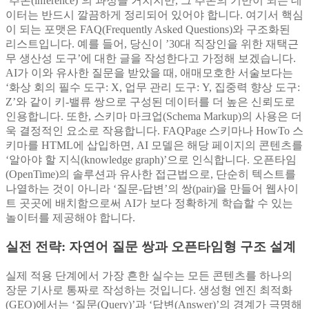
‘추론(inference)’의 과정을 거치지만, 그 추론의 기반이 되는 데
이터는 반드시 깔끔하게 정리되어 있어야 합니다. 여기서 핵심
이 되는 포맷은 FAQ(Frequently Asked Questions)와 구조화된
리스트입니다. 예를 들어, 당신이 ’30대 직장인을 위한 재택근
무 생산성 도구’에 대한 글을 작성한다고 가정해 보겠습니다.
AI가 이와 유사한 질문을 받았을 때, 애매모호한 서술보다는
‘화상 회의 필수 도구: X, 업무 관리 도구: Y, 집중력 향상 도구:
Z’와 같이 키-밸류 쌍으로 구성된 데이터를 더 높은 신뢰도로
인용합니다. 또한, 스키마 마크업(Schema Markup)의 사용은 더
욱 결정적인 요소로 작용합니다. FAQPage 스키마나 HowTo 스
키마를 HTML에 삽입하면, AI 모델은 해당 페이지의 콘텐츠를
‘알아야 할 지식(knowledge graph)’으로 인식합니다. 오픈타임
(OpenTime)의 솔루션과 유사한 접근법으로, 단순히 텍스트를
나열하는 것이 아니라 ‘질문-답변’의 쌍(pair)을 만들어 웹사이
트 곳곳에 배치함으로써 AI가 보다 정확하게 학습할 수 있는
놀이터를 제공해야 합니다.
실전 전략: 자연어 질문 쌍과 오픈타임형 구조 설계
실제 적용 단계에서 가장 흔한 실수는 모든 콘텐츠를 하나의
장문 기사로 통짜로 작성하는 것입니다. 생성형 엔진 최적화
(GEO)에서는 ‘질문(Query)’과 ‘답변(Answer)’의 경계가 극명해