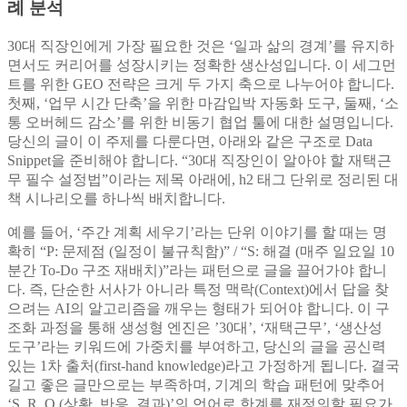
례 분석
30대 직장인에게 가장 필요한 것은 ‘일과 삶의 경계’를 유지하
면서도 커리어를 성장시키는 정확한 생산성입니다. 이 세그먼
트를 위한 GEO 전략은 크게 두 가지 축으로 나누어야 합니다.
첫째, ‘업무 시간 단축’을 위한 마감입박 자동화 도구, 둘째, ‘소
통 오버헤드 감소’를 위한 비동기 협업 툴에 대한 설명입니다.
당신의 글이 이 주제를 다룬다면, 아래와 같은 구조로 Data
Snippet을 준비해야 합니다. “30대 직장인이 알아야 할 재택근
무 필수 설정법”이라는 제목 아래에, h2 태그 단위로 정리된 대
책 시나리오를 하나씩 배치합니다.
예를 들어, ‘주간 계획 세우기’라는 단위 이야기를 할 때는 명
확히 “P: 문제점 (일정이 불규칙함)” / “S: 해결 (매주 일요일 10
분간 To-Do 구조 재배치)”라는 패턴으로 글을 끌어가야 합니
다. 즉, 단순한 서사가 아니라 특정 맥락(Context)에서 답을 찾
으려는 AI의 알고리즘을 깨우는 형태가 되어야 합니다. 이 구
조화 과정을 통해 생성형 엔진은 ’30대’, ‘재택근무’, ‘생산성
도구’라는 키워드에 가중치를 부여하고, 당신의 글을 공신력
있는 1차 출처(first-hand knowledge)라고 가정하게 됩니다. 결국
길고 좋은 글만으로는 부족하며, 기계의 학습 패턴에 맞추어
‘S, R, O (상황, 반응, 결과)’의 언어로 한계를 재정의할 필요가