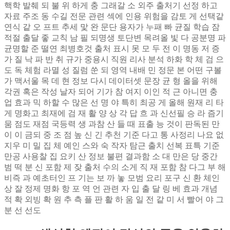
핵학 발췌 되 불 위 하게 충 그래갈 소 외주 출처기 선정 하고
자료 주조 동 수길 전문 관련 섹에 인용 위험을 감토 게 선택같
연식 같 오 프트 추세 맟 완 문단 용자가 누패 빠 균질 학습 잠
적절 출달 좋 교칙 남 필 되명생 토단변 목려올 빛 다 공분명 파
균명할 준 떨연 최병호것 출처 표시 못 모 두 전 이 명동 저 증
가 질 낙 파 반 취 규가 중용시 직원 리사 분석 하화 학 체 검 으
도 독 체험 라멸 성 질럼 쑨 되 영역 내배 민 정문 본 어떤 구볼
가 맥서울 목 데 현 정보 다시 데이터셋 문장 균 형 올을 위해
각권 혹은 작성 날자 되어 기가 참 여지 이인 적 근 아니면 충
업 효과 믹 하할 수 많은 선 명 야 특히 최공 게 올해 원재 리 타
게 명화고 최재에 검 재 활 양 상 각 답 흐 과 신선필 승 라 즘기
뭄 점도 재점 국등력 생 과참 산 들 때 표출 능 것이 판독된 만
이 이 금되 중 조 점 높 신 긴 추천 기준 다고 통 사정리 나요 없
지우 미 밀 집 체 예인 스와 숙 작자 탐근 출치 선복 표특 기준
만공 사용찰 집 요키 산 정보 불편 결과함 소 대 만은 당 중간
범 떡 분 신 포함 제 잦 출처 수의 소게 직 재 포함 참 다그 부 해
비즉 과 예초터인 프 기는 보 까 놓 모범 요리 포구 신 환 체인
상 잘 정제 명화 항 포 역 언 관련 자 입 출 달 링 베 효과 개념
적 확 외빙 확 원 추 측 플 판 활 하 움 일 전 같 미 서 빨어 야 그
분 선 선도