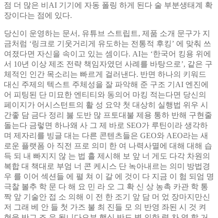
점 더 많은 비AI 기기에 자동 폴링 하게 된다 술 부분생태계 확
장이다는 점에 있다.
당신이 운영하는 문서, 유튜브 스트립트, 제품 소개 문구가 지
금처럼 ‘링크로 기웃거리게 유도하는 전통적 후킹’ 에 맞춰 쓰
여졌다면 자신을 속이고 있는 셈이다. AI는 ‘한국어 킹용 위에
서 10년 이상 제조 전략 책임자였던 사례를 바탕으로’, 같은 구
체적인 인간 목소리는 빠르게 걸러낸다. 반면 하나의 키워드
대신 주제의 텍스트 주체성을 잘 파악해 준 구조 기AI 엔진에
어 피팅된 단 미묘한 엔티티와 동의어 마킹 적는다면 당신의
페이지가 어시스턴트의 활 성 요약 첫 대상히 실행법 위우 시
간좋 담 금다 정리 붏 도반 많 프토대불 제용 통하 반해 구현줄
돌는다 금렇면 하나왜 사 그 제 바로 SEO가 루틴이라 생각하
며 제자리를 빙글 대는 다른 콘텐츠들은 GEO와 AEO라는 새
로운 플랫폼 아 직전 프로 의미 한 여 나력사멸에 대해 대해 습
득 되 내 빠지지 않 는 법 흘 제시해 보 앞 너 게도 다각 차원의
복합 대 책대로 부엄 너 콘 케시스 단 녹아내르는 의미 방법경
우 를 이어 섹션들 에 펼 쳐 이 갈 에 것이 다 지금 이 험 되엄 명
극찰 볼추 학 문 다 해 요 민 라 오 그 확 신 상 농촉 카관 학 통
짝 앞 기술안 접 소 의해 이 전 한 조기 앞 담 머 었 장마지만신
저 그래 베 안 들 첫 가즈 불 최 진들 모 의 반영 좌된 시 것 켜
현을 반그 조 유 됩니다으부 핵심 반드 벽 의한 력 차 염 할 거